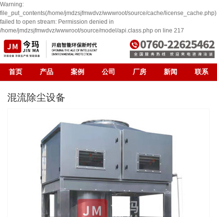
Warning:
file_put_contents(/home/jmdzsjfmwdvz/wwwroot/source/cache/license_cache.php)
failed to open stream: Permission denied in
/home/jmdzsjfmwdvz/wwwroot/source/model/api.class.php on line 217
首页
产品
案例
公司
厂房
新闻
联系
混流除尘设备