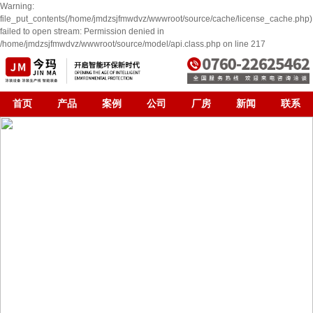
Warning:
file_put_contents(/home/jmdzsjfmwdvz/wwwroot/source/cache/license_cache.php)
failed to open stream: Permission denied in
/home/jmdzsjfmwdvz/wwwroot/source/model/api.class.php on line 217
首页
产品
案例
公司
厂房
新闻
联系