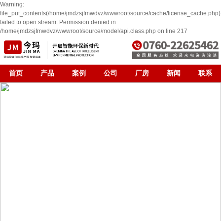
Warning:
file_put_contents(/home/jmdzsjfmwdvz/wwwroot/source/cache/license_cache.php)
failed to open stream: Permission denied in
/home/jmdzsjfmwdvz/wwwroot/source/model/api.class.php on line 217
首页
产品
案例
公司
厂房
新闻
联系