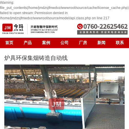
Warning:
file_put_contents(/home/jmdzsjfmwdvz/wwwroot/source/cache/license_cache.php)
failed to open stream: Permission denied in
/home/jmdzsjfmwdvz/wwwroot/source/model/api.class.php on line 217
首页
产品
案例
公司
厂房
新闻
联系
炉具环保集烟铸造自动线